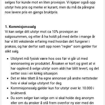
selges for kunde mot en liten provisjon. Vi kjøper også opp
utstyr hvis pris og merke er kurant, men du må da påregne
noe lavere pris en gjengs bruktpris.
1. Kommisjonssalg
Vi kan selge ditt utstyr mot ca 10% provisjon av
salgssummen, og etter å ha holdt på med dette i mange år
har vi litt vekslende erfaring med hvordan det fungerer i
praksis, og har derfor satt opp noen "regler" som gjelder for
slikt salg.
Utstyret må fysisk være hos oss før vi går ut med
annonsering av produktet. Årsaken er kort og greit at vi
har opplevd å selge utstyr som aldri har blitt levert, og det
setter oss i en kinkig situasjon.
Det er ikke tillatt å ha egne annonser på andre nettsteder
hvis vi skal selge utstyret for deg.
Kommisjonssalg gjelder kun for utstyr over kr. 10.000 i
bruktverdi.
Du som selger kan velge om vi skal holde deg anonym
eller om du ønsker å stå frem ovenfor ny eier med din