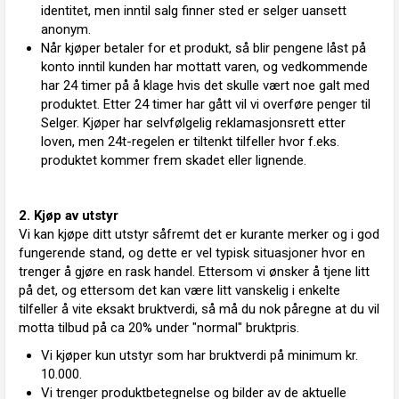
identitet, men inntil salg finner sted er selger uansett
anonym.
Når kjøper betaler for et produkt, så blir pengene låst på
konto inntil kunden har mottatt varen, og vedkommende
har 24 timer på å klage hvis det skulle vært noe galt med
produktet. Etter 24 timer har gått vil vi overføre penger til
Selger. Kjøper har selvfølgelig reklamasjonsrett etter
loven, men 24t-regelen er tiltenkt tilfeller hvor f.eks.
produktet kommer frem skadet eller lignende.
2. Kjøp av utstyr
Vi kan kjøpe ditt utstyr såfremt det er kurante merker og i god
fungerende stand, og dette er vel typisk situasjoner hvor en
trenger å gjøre en rask handel. Ettersom vi ønsker å tjene litt
på det, og ettersom det kan være litt vanskelig i enkelte
tilfeller å vite eksakt bruktverdi, så må du nok påregne at du vil
motta tilbud på ca 20% under "normal" bruktpris.
Vi kjøper kun utstyr som har bruktverdi på minimum kr.
10.000.
Vi trenger produktbetegnelse og bilder av de aktuelle