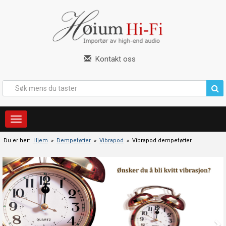
Kontakt oss
Du er her:
Hjem
»
Dempeføtter
»
Vibrapod
» Vibrapod dempeføtter