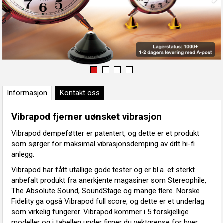
Informasjon
Kontakt oss
Vibrapod fjerner uønsket vibrasjon
Vibrapod dempeføtter er patentert, og dette er et produkt
som sørger for maksimal vibrasjonsdemping av ditt hi-fi
anlegg.
Vibrapod har fått utallige gode tester og er bl.a. et sterkt
anbefalt produkt fra anerkjente magasiner som Stereophile,
The Absolute Sound, SoundStage og mange flere. Norske
Fidelity ga også Vibrapod full score, og dette er et underlag
som virkelig fungerer. Vibrapod kommer i 5 forskjellige
modeller og i tabellen under finner du vektgrense for hver