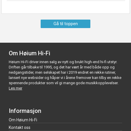
Gå til toppen
Om Høium Hi-Fi
Høium Hi-Fi driver innen salg av nytt og brukt high-end hi-fi utstyr.
Driften går tilbake til 1995, og det har vært år med både opp og
nedgangstider, men selskapet har i 2019 endret en rekke rutiner,
lansert nye websider og håper vi i årene fremover kan tilby en rekke
spennende produkter som vil gi mange gode musikkopplevelser.
Les mer
Informasjon
Om Høium Hi-Fi
Kontakt oss