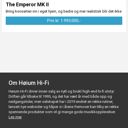
The Emperor MK II
Bring konserten inn i eget hjem, og bedre og mer realistisk blir det ikke
Pris kr. 1.995.000,-
Om Høium Hi-Fi
Høium Hi-Fi driver innen salg av nytt og brukt high-end hi-fi utstyr.
Driften går tilbake til 1995, og det har vært år med både opp og
nedgangstider, men selskapet har i 2019 endret en rekke rutiner,
lansert nye websider og håper vi i årene fremover kan tilby en rekke
spennende produkter som vil gi mange gode musikkopplevelser.
Les mer