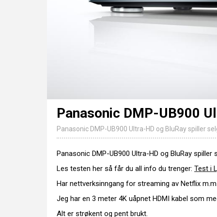
Panasonic DMP-UB900 Ul
Panasonic DMP-UB900 Ultra-HD og BluRay spiller selges
Panasonic DMP-UB900 Ultra-HD og BluRay spiller sel
Les testen her så får du all info du trenger:
Test i 
Har nettverksinngang for streaming av Netflix m.m
Jeg har en 3 meter 4K uåpnet HDMI kabel som med
Alt er strøkent og pent brukt.