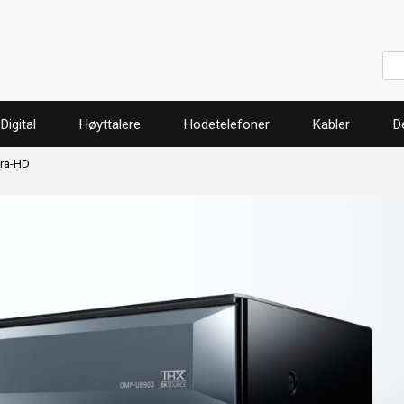
Digital
Høyttalere
Hodetelefoner
Kabler
D
ra-HD