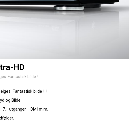
tra-HD
. Fantastisk bilde !!!
ges. Fantastisk bilde !!!
Lyd og Bilde
., 7.1 utganger, HDMI m.m.
følger.