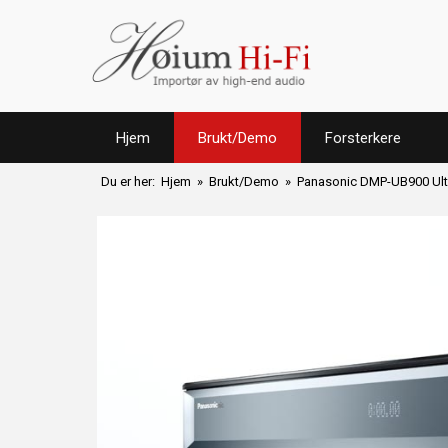
Hjem
Brukt/Demo
Forsterkere
Du er her:
Hjem
»
Brukt/Demo
» Panasonic DMP-UB900 Ult