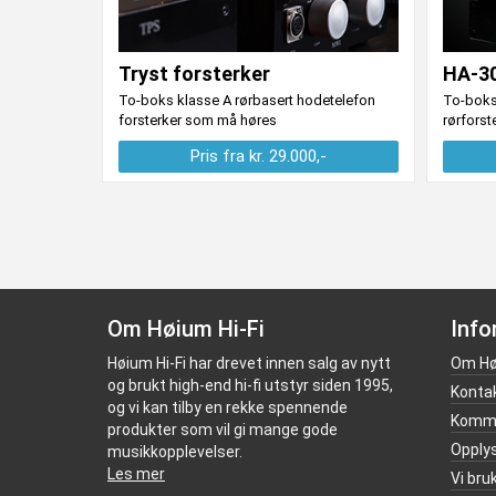
Tryst forsterker
HA-30
To-boks klasse A rørbasert hodetelefon
To-boks
forsterker som må høres
rørfors
Pris fra kr. 29.000,-
Om Høium Hi-Fi
Info
Høium Hi-Fi har drevet innen salg av nytt
Om Hø
og brukt high-end hi-fi utstyr siden 1995,
Konta
og vi kan tilby en rekke spennende
Kommi
produkter som vil gi mange gode
Opply
musikkopplevelser.
Les mer
Vi bru