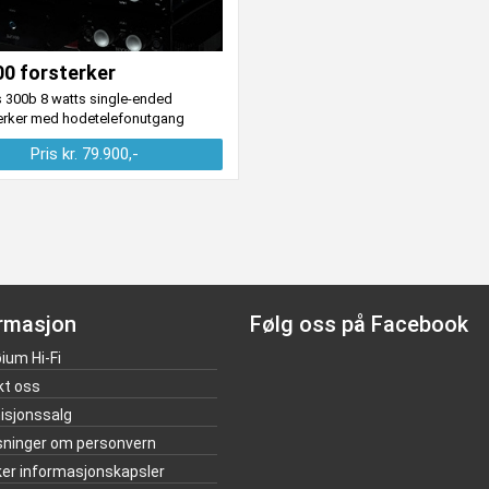
0 forsterker
 300b 8 watts single-ended
terker med hodetelefonutgang
Pris kr. 79.900,-
rmasjon
Følg oss på Facebook
ium Hi-Fi
kt oss
sjonssalg
sninger om personvern
ker informasjonskapsler